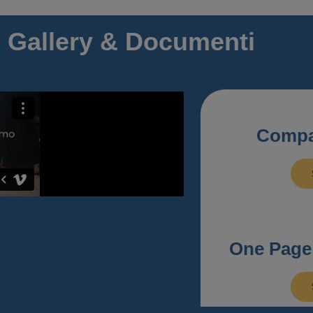
 Gallery & Documenti
Compa
One Page