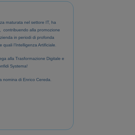
a maturata nel settore IT, ha
te, contribuendo alla promozione
azienda in periodi di profonda
uali l’Intelligenza Artificiale.
ega alla Trasformazione Digitale e
onfidi Systema!
la nomina di Enrico Cereda.