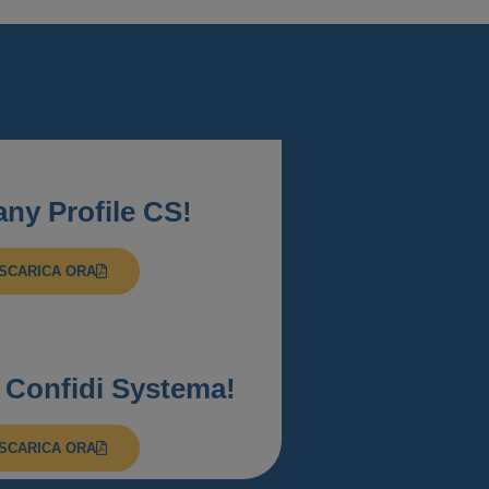
ny Profile CS!
SCARICA ORA
 Confidi Systema!
SCARICA ORA