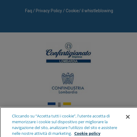
Faq
/
Privacy Policy
/
Cookie
/
il whistleblowing
Cliccando su “Accetta tutti i cookie”, l'utente accetta di
memorizzare i cookie sul dispositivo per migliorare la
navigazione del sito, analizzare l'utilizzo del sito e assistere
nelle nostre attività di marketing.
Cookie policy