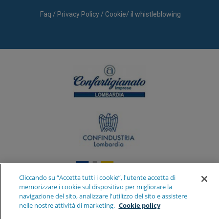
Faq
/
Privacy Policy
/
Cookie
/
il whistleblowing
Cliccando su “Accetta tutti i cookie”, l'utente accetta di
memorizzare i cookie sul dispositivo per migliorare la
navigazione del sito, analizzare l'utilizzo del sito e assistere
nelle nostre attività di marketing.
Cookie policy