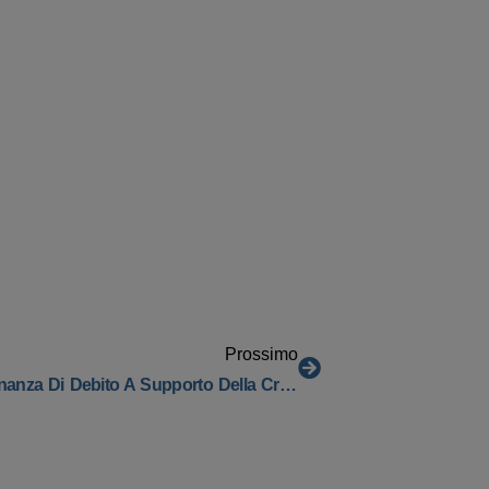
Prossimo
Appunti Di Finanza Per Le Imprese: La Finanza Di Debito A Supporto Della Crescita Aziendale