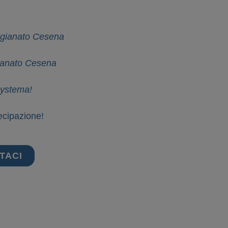
tigianato Cesena
gianato Cesena
Systema!
tecipazione!
TACI