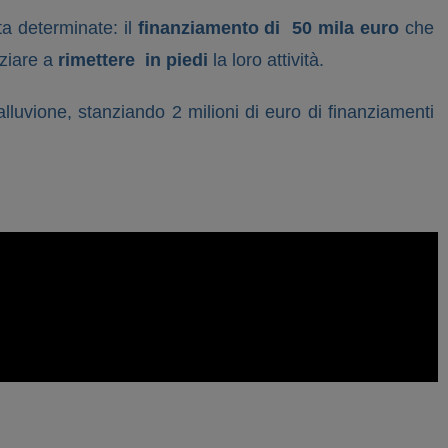
ta determinate: il
finanziamento di 50 mila euro
che
iziare a
rimettere in piedi
la loro attività.
uvione, stanziando 2 milioni di euro di finanziamenti