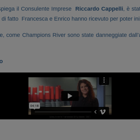
 spiega il Consulente Imprese
Riccardo Cappelli
, è sta
di fatto Francesca e Enrico hanno ricevuto per poter in
, come Champions River sono state danneggiate dall’all
o