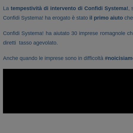
La
tempestività di intervento di Confidi Systema!
,
Confidi Systema! ha erogato è stato
il primo aiuto
che 
Confidi Systema! ha aiutato 30 imprese romagnole che
diretti tasso agevolato.
Anche quando le imprese sono in difficoltà
#noicisiam