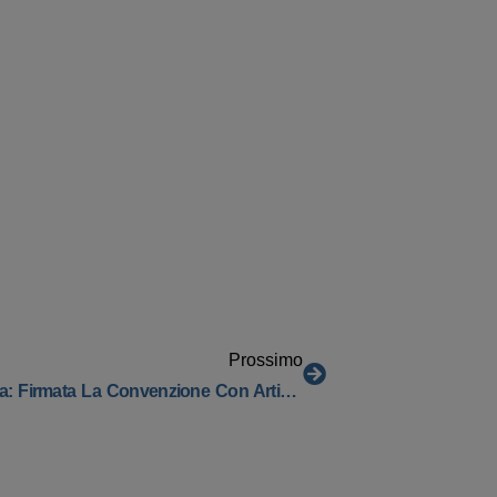
Prossimo
Confidi Systema! Amplia La Propria Offerta: Firmata La Convenzione Con Artigiancassa