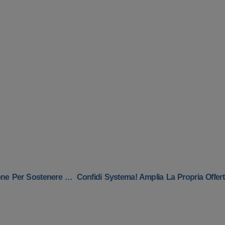
Confidi Systema! E BPER Banca: Rinnovata La Convenzione Per Sostenere Gli Investimenti Green Delle Imprese