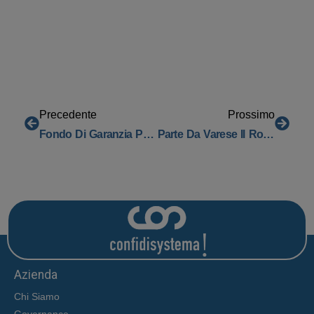
Precedente
Prossimo
Fondo Di Garanzia PMI Prorogato Al 2026: Continuità Di Un Supporto Fondamentale Alle Imprese
Parte Da Varese Il Road Show “Valore X – Idee Per Crescere Insieme” Per I 10 Anni Di Confidi Systema!
Azienda
Chi Siamo
Governance