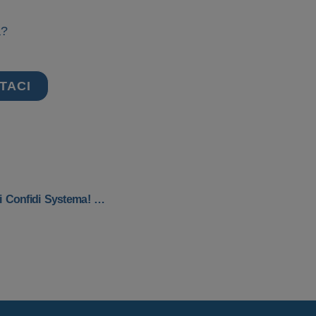
a?
TACI
L’Assemblea Dei Soci Nomina Enrico Cereda Presidente Di Confidi Systema! E Approva Il Bilancio D’esercizio 2024.