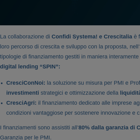
La collaborazione di
Confidi Systema! e Crescitalia
è f
loro percorso di crescita e sviluppo con la proposta, nel
tipologie di finanziamento gestiti in maniera interamente d
digital lending “SPIN”:
CresciConNoi:
la soluzione su misura per PMI e Prof
investimenti
strategici e ottimizzazione della
liquidit
CresciAgri:
il finanziamento dedicato alle imprese a
condizioni vantaggiose per sostenere innovazione e cr
I finanziamenti sono assistiti all’
80% dalla garanzia di 
Garanzia per le PMI.