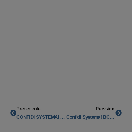
Precedente
Prossimo
CONFIDI SYSTEMA! Approva I Risultati Preliminari Dell’esercizio 2024
Confidi Systema! BCC Centropadana Confartigianato Imprese Lodi: Rafforzare Le Sinergie Per Lo Sviluppo Del Territorio