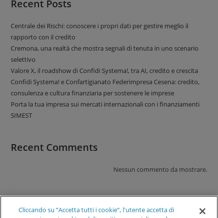
Recent Posts
Centrale dei Rischi: conoscere i propri dati per gestire meglio il
rapporto con il credito
Cremona, una realtà che mostra segnali di tenuta in uno scenario
selettivo
Valore X, il roadshow di Confidi Systema!, tra AI, credito e crescita
Confidi Systema! e Confartigianato Federimpresa Cesena: credito,
consulenza e cultura finanziaria per sostenere le imprese
Porta la tua impresa sui mercati internazionali con i finanziamenti
SIMEST
Recent Comments
Nessun commento da mostrare.
Cliccando su “Accetta tutti i cookie”, l'utente accetta di